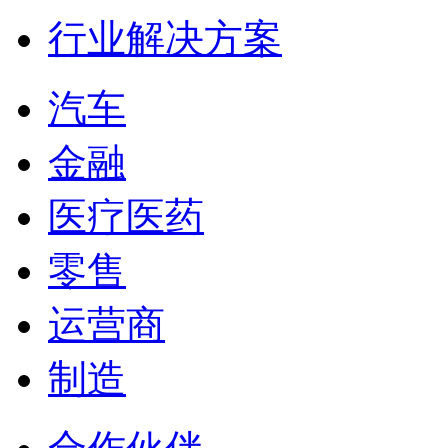
行业解决方案
汽车
金融
医疗医药
零售
运营商
制造