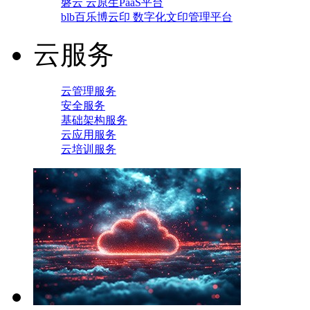
磐云 云原生PaaS平台
blb百乐博云印 数字化文印管理平台
云服务
云管理服务
安全服务
基础架构服务
云应用服务
云培训服务