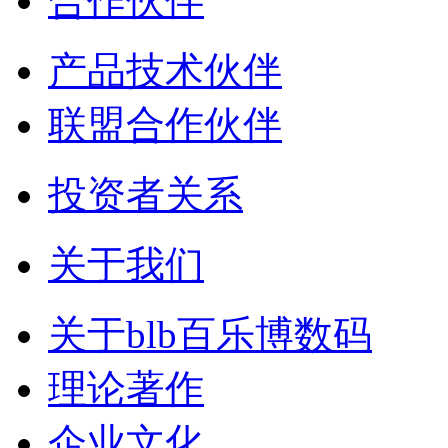
合作伙伴
产品技术伙伴
联盟合作伙伴
投资者关系
关于我们
关于blb百乐博数码
理论著作
企业文化