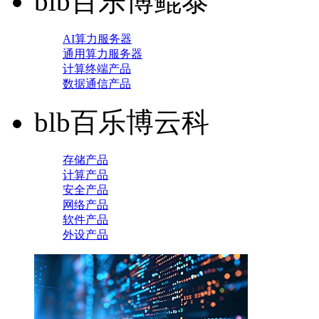
blb百乐博鲲泰
AI算力服务器
通用算力服务器
计算终端产品
数据通信产品
blb百乐博云科
存储产品
计算产品
安全产品
网络产品
软件产品
外设产品