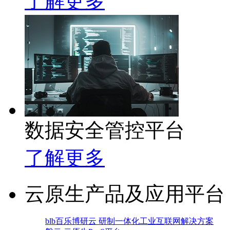
了解更多
数据安全管控平台
了解更多
云原生产品及应用平台
blb百乐博研云 研制一体化工业互联网解决方案