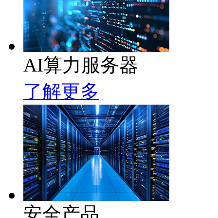
AI算力服务器
了解更多
安全产品